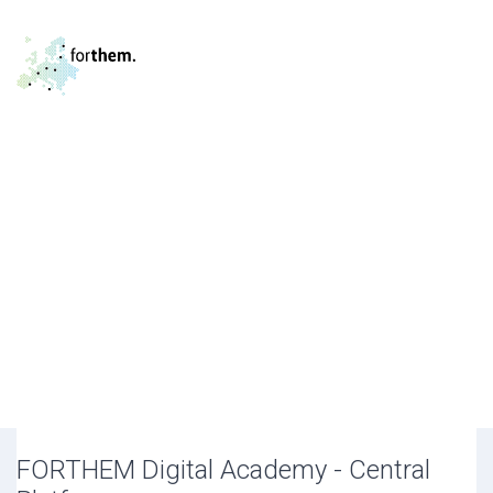
Passer au contenu principal
FORTHEM Digital Academy - Central