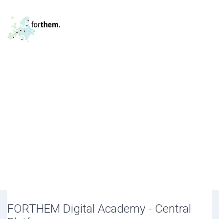
Vés al contingut principal
FORTHEM Digital Academy - Central