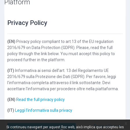
Platform
Privacy Policy
(EN)
Privacy policy compliant to art.13 of the EU regulation
2016/679 on Data Protection (GDPR). Please, read the full
policy through the link below. You must accept this policy to
proceed further in the platform.
(IT)
Informativa ai sensi dell’art. 13 del Regolamento UE
2016/679 sulla Protezione dei Dati (GDPR). Per favore, leggi
l'informativa completa attraverso il link sottostante. Devi
accettare l'informativa per procedere oltre nella piattaforma.
(EN)
Read the full privacy policy
(IT)
Leggi l'informativa sulla privacy
x
Torna a l'inici
Si continueu navegant per aquest lloc web, això implica que accepteu les
Accepte la Privacy Policy